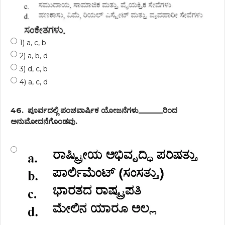
1) a, c, b
2) a, b, d
3) d, c, b
4) a, c, d
46.
ಪೂರ್ವದಲ್ಲಿ ಪಂಚವಾರ್ಷಿಕ ಯೋಜನೆಗಳು______ರಿಂದ
ಅನುಮೋದನೆಗೊಂಡವು.