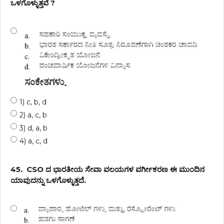
ಒಳಗೊಳ್ಳುತ್ತವೆ ?
1) c, b, d
2) a, c, b
3) d, a, b
4) a, c, d
45.
CSO ದ ಭಾರತೀಯ ಸೇವಾ ವಲಯಗಳ ವರ್ಗೀಕರಣ ಈ ಮುಂದಿನ
ಯಾವುದನ್ನು ಒಳಗೊಳ್ಳುತ್ತದೆ.