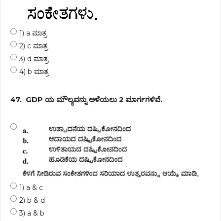
1) a ಮಾತ್ರ
2) c ಮಾತ್ರ
3) d ಮಾತ್ರ
4) b ಮಾತ್ರ
47.
GDP ಯ ಮೌಲ್ಯವನ್ನು ಅಳೆಯಲು 2 ಮಾರ್ಗಗಳಿವೆ.
1) a & c
2) b & d
3) a & b