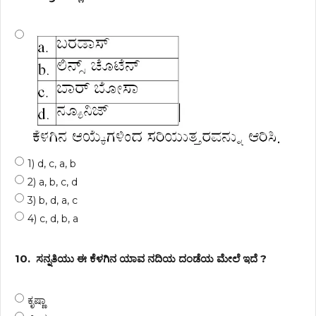
1) d, c, a, b
2) a, b, c, d
3) b, d, a, c
4) c, d, b, a
10.
ಸನ್ನತಿಯು ಈ ಕೆಳಗಿನ ಯಾವ ನದಿಯ ದಂಡೆಯ ಮೇಲೆ ಇದೆ ?
ಕೃಷ್ಣಾ