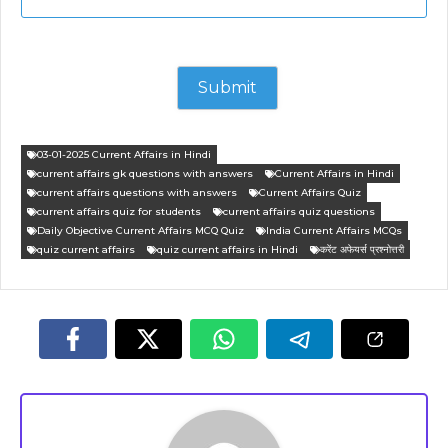
03-01-2025 Current Affairs in Hindi
current affairs gk questions with answers
Current Affairs in Hindi
current affairs questions with answers
Current Affairs Quiz
current affairs quiz for students
current affairs quiz questions
Daily Objective Current Affairs MCQ Quiz
India Current Affairs MCQs
quiz current affairs
quiz current affairs in Hindi
करेंट अफेयर्स प्रश्नोत्तरी