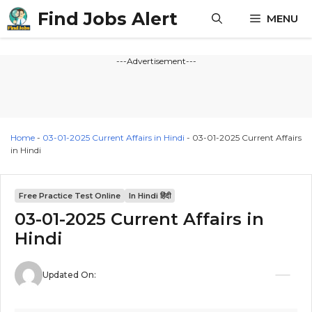
Skip
Find Jobs Alert
MENU
to
content
---Advertisement---
Home
-
03-01-2025 Current Affairs in Hindi
-
03-01-2025 Current Affairs
in Hindi
Free Practice Test Online
In Hindi हिंदी
03-01-2025 Current Affairs in
Hindi
Updated On: