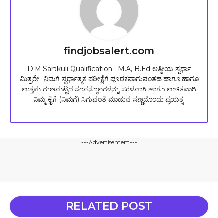
findjobsalert.com
D.M.Sarakuli Qualification : M.A, B.Ed ಆತ್ಮೀಯ ಸ್ಪರ್ಧಾ
ಮಿತ್ರರೇ- ನಿಮಗೆ ಸ್ಪರ್ಧಾತ್ಮಕ ಪರೀಕ್ಷೆಗೆ ಪೂರಕವಾಗುವಂತಹ ಹಾಗೂ ಹಾಗೂ
ಉತ್ತಮ ಗುಣಮಟ್ಟದ ಸಂಪನ್ಮೂಲಗಳನ್ನು ಸರಳವಾಗಿ ಹಾಗೂ ಉಚಿತವಾಗಿ
ನಿಮ್ಮ ಕೈಗೆ (ನಿಮಗೆ) ಸಿಗುವಂತೆ ಮಾಡುವ ಸಣ್ಣದೊಂದು ಪ್ರಯತ್ನ.
---Advertisement---
RELATED POST