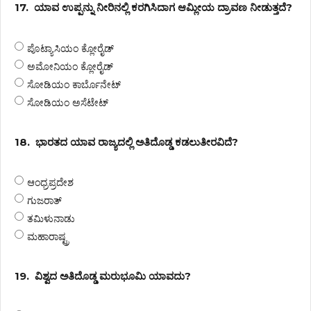
17.
ಯಾವ ಉಪ್ಪನ್ನು ನೀರಿನಲ್ಲಿ ಕರಗಿಸಿದಾಗ ಆಮ್ಲೀಯ ದ್ರಾವಣ ನೀಡುತ್ತದೆ?
ಪೊಟ್ಯಾಸಿಯಂ ಕ್ಲೋರೈಡ್
ಅಮೋನಿಯಂ ಕ್ಲೋರೈಡ್
ಸೋಡಿಯಂ ಕಾರ್ಬೊನೇಟ್
ಸೋಡಿಯಂ ಅಸೆಟೇಟ್
18.
ಭಾರತದ ಯಾವ ರಾಜ್ಯದಲ್ಲಿ ಅತಿದೊಡ್ಡ ಕಡಲುತೀರವಿದೆ?
ಆಂಧ್ರಪ್ರದೇಶ
ಗುಜರಾತ್
ತಮಿಳುನಾಡು
ಮಹಾರಾಷ್ಟ್ರ
19.
ವಿಶ್ವದ ಅತಿದೊಡ್ಡ ಮರುಭೂಮಿ ಯಾವದು?