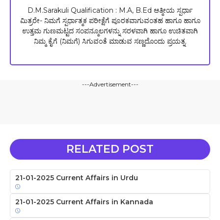
D.M.Sarakuli Qualification : M.A, B.Ed ಆತ್ಮೀಯ ಸ್ಪರ್ಧಾ
ಮಿತ್ರರೇ- ನಿಮಗೆ ಸ್ಪರ್ಧಾತ್ಮಕ ಪರೀಕ್ಷೆಗೆ ಪೂರಕವಾಗುವಂತಹ ಹಾಗೂ ಹಾಗೂ
ಉತ್ತಮ ಗುಣಮಟ್ಟದ ಸಂಪನ್ಮೂಲಗಳನ್ನು ಸರಳವಾಗಿ ಹಾಗೂ ಉಚಿತವಾಗಿ
ನಿಮ್ಮ ಕೈಗೆ (ನಿಮಗೆ) ಸಿಗುವಂತೆ ಮಾಡುವ ಸಣ್ಣದೊಂದು ಪ್ರಯತ್ನ.
---Advertisement---
RELATED POST
21-01-2025 Current Affairs in Urdu
21-01-2025 Current Affairs in Kannada