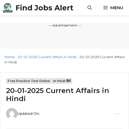
Skip
Find Jobs Alert
MENU
to
content
---Advertisement---
Home
-
20-01-2025 Current Affairs in Hindi
-
20-01-2025 Current Affairs
in Hindi
Free Practice Test Online
In Hindi हिंदी
20-01-2025 Current Affairs in
Hindi
Updated On: