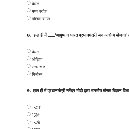
केरल
मध्य प्रदेश
पश्चिम बंगाल
8.
हाल ही में ___‘आयुष्मान भारत प्रधानमंत्री जन आरोग्य योजना’ 
केरल
ओड़िशा
उत्तराखंड
मिजोरम
9.
हाल ही में प्रधानमंत्री नरेंद्र मोदी द्वारा भारतीय मौसम विज्ञ
150वें
151वें
152वें