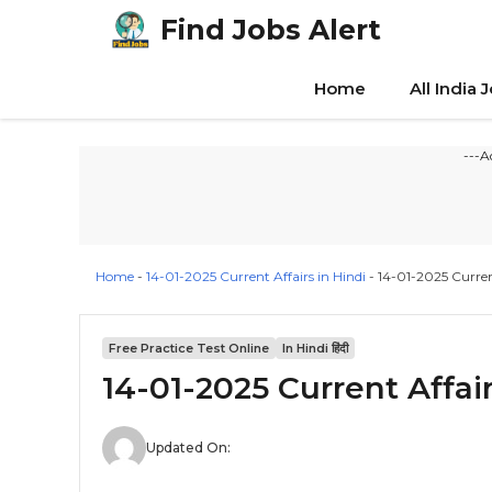
Skip
Find Jobs Alert
to
content
Home
All India 
---A
Home
-
14-01-2025 Current Affairs in Hindi
-
14-01-2025 Current
Free Practice Test Online
In Hindi हिंदी
14-01-2025 Current Affair
Updated On: