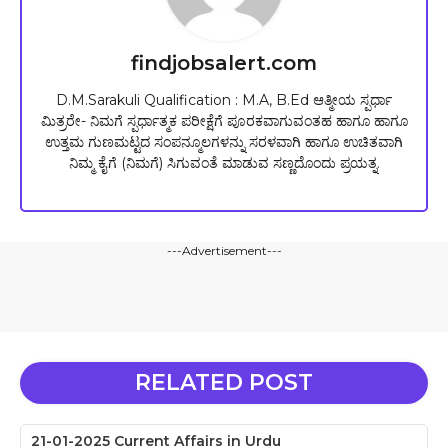
findjobsalert.com
D.M.Sarakuli Qualification : M.A, B.Ed ಆತ್ಮೀಯ ಸ್ಪರ್ಧಾ
ಮಿತ್ರರೇ- ನಿಮಗೆ ಸ್ಪರ್ಧಾತ್ಮಕ ಪರೀಕ್ಷೆಗೆ ಪೂರಕವಾಗುವಂತಹ ಹಾಗೂ ಹಾಗೂ
ಉತ್ತಮ ಗುಣಮಟ್ಟದ ಸಂಪನ್ಮೂಲಗಳನ್ನು ಸರಳವಾಗಿ ಹಾಗೂ ಉಚಿತವಾಗಿ
ನಿಮ್ಮ ಕೈಗೆ (ನಿಮಗೆ) ಸಿಗುವಂತೆ ಮಾಡುವ ಸಣ್ಣದೊಂದು ಪ್ರಯತ್ನ.
---Advertisement---
RELATED POST
21-01-2025 Current Affairs in Urdu