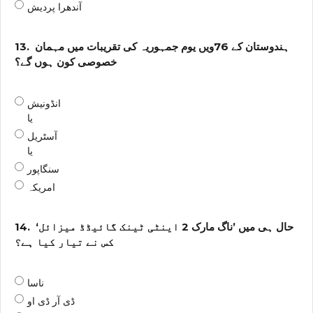
آندھرا پردیش
ہندوستان کے 76ویں یوم جمہوریہ کی تقریبات میں مہمان
13.
خصوصی کون ہوں گے؟
انڈونیش
یا
آسٹریل
یا
سنگاپور
امریکہ
حال ہی میں ’ناگ مارک 2 اینٹی ٹینک گائیڈڈ میزائل‘
14.
کس نے تیار کیا ہے؟
ناسا
ڈی آر ڈی او