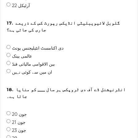
آرٹیکل 22
گلوبل لائیویبلیٹی انڈیکس رپورٹ کس کے ذریعے
17.
جاری کی جاتی ہے؟
دی اکنامسٹ انٹیلیجنس یونٹ
عالمی بینک
بین الاقوامی مالیاتی فنڈ
ان میں سے کوئی نہیں
انٹرنیشنل ڈے آف دی ٹروپکس ہر سال ___ کو منایا
18.
جاتا ہے۔
20 جون
21 جون
23 جون