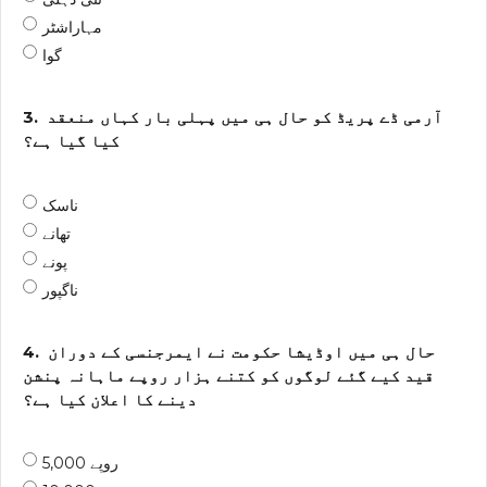
مہاراشٹر
گوا
آرمی ڈے پریڈ کو حال ہی میں پہلی بار کہاں منعقد
3.
کیا گیا ہے؟
ناسک
تھانے
پونے
ناگپور
حال ہی میں اوڈیشا حکومت نے ایمرجنسی کے دوران
4.
قید کیے گئے لوگوں کو کتنے ہزار روپے ماہانہ پنشن
دینے کا اعلان کیا ہے؟
5,000 روپے