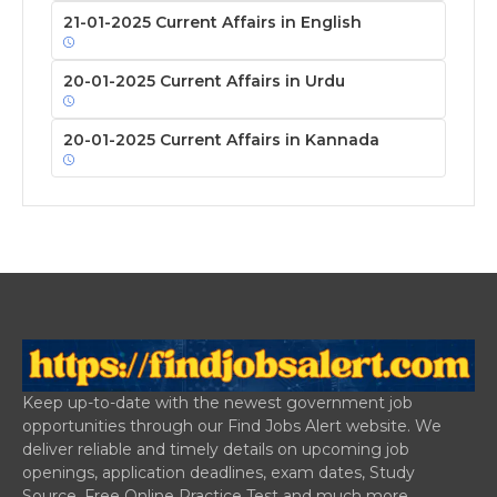
21-01-2025 Current Affairs in English
20-01-2025 Current Affairs in Urdu
20-01-2025 Current Affairs in Kannada
Keep up-to-date with the newest government job
opportunities through our Find Jobs Alert website. We
deliver reliable and timely details on upcoming job
openings, application deadlines, exam dates, Study
Source, Free Online Practice Test and much more.