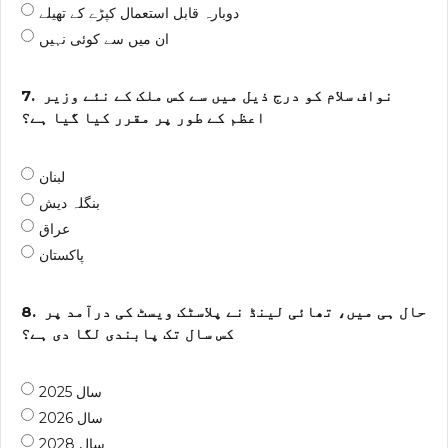
دوبارہ قابل استعمال کپڑے کے تھیلے
ان میں سے کوئی نہیں
نواف سلام کو درج ذیل میں سے کس ملک کے نئے وزیر
7.
اعظم کے طور پر مقرر کیا گیا ہے؟
لبنان
بنگلہ دیش
عراق
پاکستان
حال ہی میں، تھائی لینڈ نے پلاسٹک ویسٹ کی درآمد پر
8.
کس سال تک پابندی لگا دی ہے؟
سال 2025
سال 2026
سال 2028