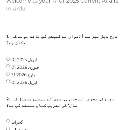
Welcome to your 17-01-2025 Current Affairs
in Urdu
درج ذیل میں سے آٹھواں پے کمیشن کب نافذ ہونے کا
1.
امکان ہے؟
01 اپریل 2025
01 جنوری 2026
31 مارچ 2026
01 اپریل 2026
بھارتی بحریہ نے حال ہی میں ’نویل سیویلینز کا
2.
سال‘ کی تقریب کہاں منعقد کی ہے؟
گجرات
نئی دہلی