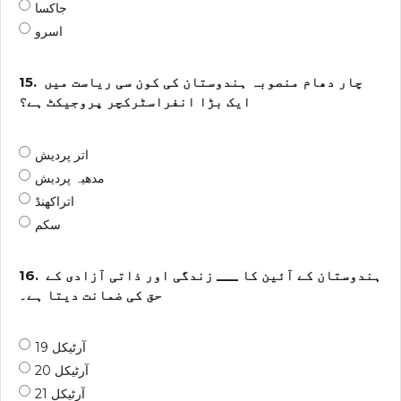
جاکسا
اسرو
چار دھام منصوبہ ہندوستان کی کون سی ریاست میں
15.
ایک بڑا انفراسٹرکچر پروجیکٹ ہے؟
اتر پردیش
مدھیہ پردیش
اتراکھنڈ
سکم
ہندوستان کے آئین کا ___ زندگی اور ذاتی آزادی کے
16.
حق کی ضمانت دیتا ہے۔
آرٹیکل 19
آرٹیکل 20
آرٹیکل 21