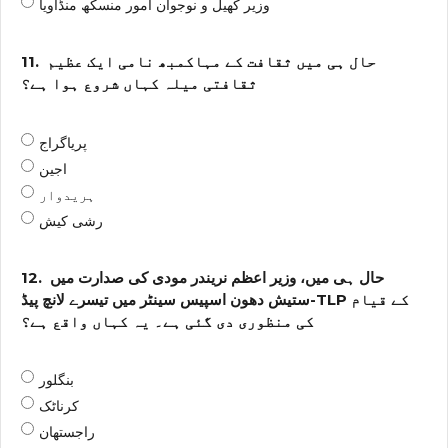
وزیر کھیل و نوجوان امور منسکھ منڈاویا
حال ہی میں ثقافت کے مہاکمبھ نامی ایک عظیم
11.
ثقافتی میلہ کہاں شروع ہوا ہے؟
پریاگراج
اجین
ہریدوار
رشی کیش
حال ہی میں، وزیر اعظم نریندر مودی کی صدارت میں
12.
ستیش دھون اسپیس سینٹر میں تیسرے لانچ پیڈ-TLP کے قیام
کی منظوری دی گئی ہے۔ یہ کہاں واقع ہے؟
بنگلور
کرناٹک
راجستھان