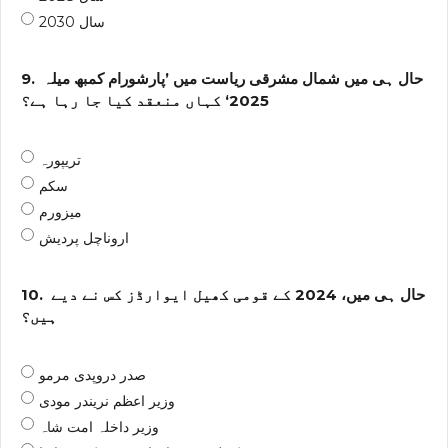
سال 2030
حال ہی میں شمال مشرقی ریاست میں ’پارشورام کمبھ میلہ
9.
2025‘ کہاں منعقد کیا جا رہا ہے؟
تریپورہ
سکم
میزورم
اروناچل پردیش
حال ہی میں، 2024 کے قومی کھیل ایوارڈز کس نے دیے
10.
ہیں؟
صدر دروپدی مرمو
وزیر اعظم نریندر مودی
وزیر داخلہ امت شاہ