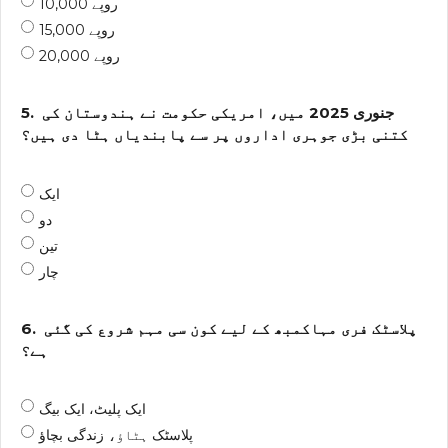
10,000 روپے
15,000 روپے
20,000 روپے
جنوری 2025 میں، امریکی حکومت نے ہندوستان کی
5.
کتنی بڑی جوہری اداروں پر سے پابندیاں ہٹا دی ہیں؟
ایک
دو
تین
چار
پلاسٹک فری مہاکمبھ کے لیے کون سی مہم شروع کی گئی
6.
ہے؟
ایک پلیٹ، ایک بیگ
پلاسٹک ہٹاؤ، زندگی بچاؤ