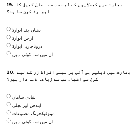
بھارت میں کھلاڑیوں کے لیے سب سے اعلیٰ کھیل کا
19.
ایوارڈ کون سا ہے؟
دھیان چند ایوارڈ
ارجن ایوارڈ
دروناچاریہ ایوارڈ
ان میں سے کوئی نہیں
بھارت میں ڈبلیو پی آئی پر مبنی افراط زر کے لیے
20.
کون سی اشیاء سب سے زیادہ ذمہ دار ہیں؟
بنیادی سامان
ایندھن اور بجلی
مینوفیکچرنگ مصنوعات
ان میں سے کوئی نہیں