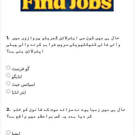
حال ہی میں کون سی ایئرلائن گھریلو پروازوں میں
1.
وائی فائی کنیکٹیویٹی سروس فراہم کرنے والی پہلی
ایئرلائن بنی ہے؟
گو فرسٹ
انڈیگو
اسپائس جیٹ
ایئر انڈیا
حال ہی میں زمبابوے نے سزائے موت کے قانون کو ختم
2.
کر دیا ہے، یہ کس براعظم میں واقع ہے؟
ایشیا