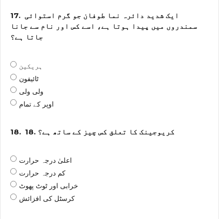
ایک شدید دائرہ نما طوفان جو گرم استوائی
17.
سمندروں میں پیدا ہوتا ہے، اسے کس اور نام سے جانا
جاتا ہے؟
ہریکین
ٹائیفون
ولی ولی
اوپر کے تمام
18. کریوجینک کا تعلق کس چیز کے ساتھ ہے؟
18.
اعلیٰ درجہ حرارت
کم درجہ حرارت
خرابی اور ٹوٹ پھوٹ
کرسٹل کی افزائش