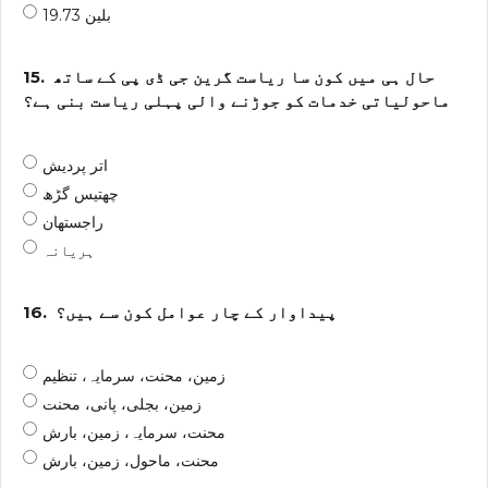
19.73 بلین
حال ہی میں کون سا ریاست گرین جی ڈی پی کے ساتھ
15.
ماحولیاتی خدمات کو جوڑنے والی پہلی ریاست بنی ہے؟
اتر پردیش
چھتیس گڑھ
راجستھان
ہریانہ
پیداوار کے چار عوامل کون سے ہیں؟
16.
زمین، محنت، سرمایہ، تنظیم
زمین، بجلی، پانی، محنت
محنت، سرمایہ، زمین، بارش
محنت، ماحول، زمین، بارش