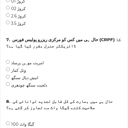
01 کروڑ
02 کروڑ
2.6 کروڑ
3.5 کروڑ
حال ہی میں کس کو مرکزی ریزرو پولیس فورس (CRPF) کا
7.
ڈائریکٹر جنرل مقرر کیا گیا ہے؟
امریت موہن پرساد
وِتل کمار
انیش دیال سنگھ
دلجیت سنگھ چودھری
حال ہی میں بھارت کی کل قابل تجدید توانائی کی
8.
صلاحیت کتنے گیگا واٹ سے تجاوز کر گئی ہے؟
100 گیگا واٹ