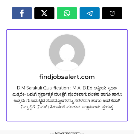
findjobsalert.com
D.M.Sarakuli Qualification : M.A, B.Ed ಆತ್ಮೀಯ ಸ್ಪರ್ಧಾ
ಮಿತ್ರರೇ- ನಿಮಗೆ ಸ್ಪರ್ಧಾತ್ಮಕ ಪರೀಕ್ಷೆಗೆ ಪೂರಕವಾಗುವಂತಹ ಹಾಗೂ ಹಾಗೂ
ಉತ್ತಮ ಗುಣಮಟ್ಟದ ಸಂಪನ್ಮೂಲಗಳನ್ನು ಸರಳವಾಗಿ ಹಾಗೂ ಉಚಿತವಾಗಿ
ನಿಮ್ಮ ಕೈಗೆ (ನಿಮಗೆ) ಸಿಗುವಂತೆ ಮಾಡುವ ಸಣ್ಣದೊಂದು ಪ್ರಯತ್ನ.
---Advertisement---