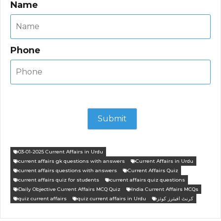
Name
Phone
03-01-2025 Current Affairs in Urdu
current affairs gk questions with answers
Current Affairs in Urdu
current affairs questions with answers
Current Affairs Quiz
current affairs quiz for students
current affairs quiz questions
Daily Objective Current Affairs MCQ Quiz
India Current Affairs MCQs
کرنٹ افیئرز کوئز
quiz current affairs in Urdu
quiz current affairs