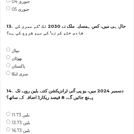
04 جنوری
05 جنوری
حال ہی میں، کس ہمسایہ ملک نے 2030 تک 'کم عمری کی
13.
شادی ختم کرنے' کی مہم شروع کی ہے؟
نیپال
بھوٹان
پاکستان
سری لنکا
دسمبر 2024 میں، یو پی آئی ٹرانزیکشن کتنے بلین روپے تک
14.
پہنچ جائیں گے، 8 فیصد ریکارڈ اضافہ کے ساتھ؟
11.73 بلین
13.73 بلین
16.73 بلین