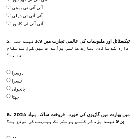
آئی آئی ٹی بمبئی
آئی آئی ٹی دہلی
آئی آئی ٹی کانپور
ٹیکسٹائل اور ملبوسات کی عالمی تجارت میں 3.9 فیصد حصہ
5.
داری کے ساتھ، بھارت عالمی برآمدات میں کون سے مقام
پر ہے؟
دوسرا
تیسرا
پانچواں
چھٹا
2024 میں بھارت میں گاڑیوں کی خوردہ فروخت سالانہ بنیاد
6.
پر 9 فیصد بڑھ کر کتنی یونٹس تک پہنچنے کی توقع ہے؟