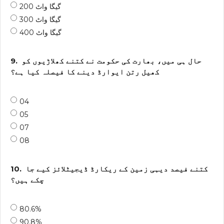
200 گیگا واٹ
300 گیگا واٹ
400 گیگا واٹ
حال ہی میں، بھارت کی حکومت نے کتنے کھلاڑیوں کو
9.
کھیل رتن ایوارڈ دینے کا فیصلہ کیا ہے؟
04
05
07
08
کتنے فیصد دیہی زمین کے ریکارڈ ڈیجیٹلائز کیے جا
10.
چکے ہیں؟
80.6%
90.8%