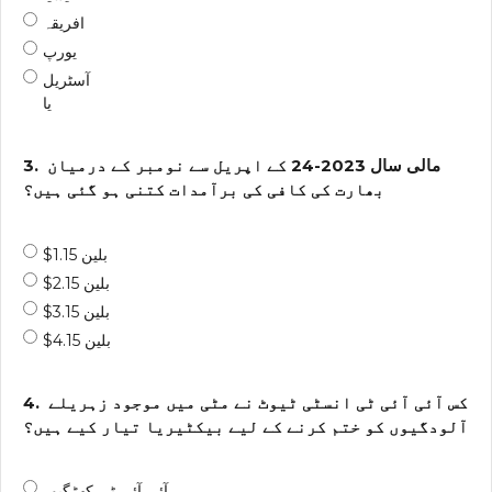
افریقہ
یورپ
آسٹریل
یا
مالی سال 2023-24 کے اپریل سے نومبر کے درمیان
3.
بھارت کی کافی کی برآمدات کتنی ہو گئی ہیں؟
$1.15 بلین
$2.15 بلین
$3.15 بلین
$4.15 بلین
کس آئی آئی ٹی انسٹی ٹیوٹ نے مٹی میں موجود زہریلے
4.
آلودگیوں کو ختم کرنے کے لیے بیکٹیریا تیار کیے ہیں؟
آئی آئی ٹی کھڑگپور