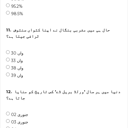
95.2%
98.5%
حال ہی میں مغربی بنگال نے اپنا کتواں سنتوش
11.
ٹرافی جیتا ہے؟
30 واں
33 واں
38 واں
39 واں
دنیا میں ہر سال 'ورلڈ بریل ڈے' کس تاریخ کو منایا
12.
جاتا ہے؟
02 جنوری
03 جنوری