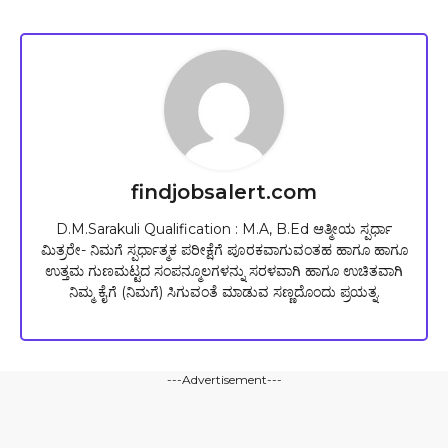
findjobsalert.com
D.M.Sarakuli Qualification : M.A, B.Ed ಆತ್ಮೀಯ ಸ್ಪರ್ಧಾ
ಮಿತ್ರರೇ- ನಿಮಗೆ ಸ್ಪರ್ಧಾತ್ಮಕ ಪರೀಕ್ಷೆಗೆ ಪೂರಕವಾಗುವಂತಹ ಹಾಗೂ ಹಾಗೂ
ಉತ್ತಮ ಗುಣಮಟ್ಟದ ಸಂಪನ್ಮೂಲಗಳನ್ನು ಸರಳವಾಗಿ ಹಾಗೂ ಉಚಿತವಾಗಿ
ನಿಮ್ಮ ಕೈಗೆ (ನಿಮಗೆ) ಸಿಗುವಂತೆ ಮಾಡುವ ಸಣ್ಣದೊಂದು ಪ್ರಯತ್ನ.
---Advertisement---