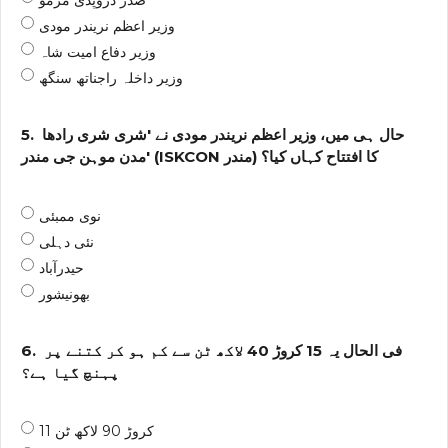
صدر دروپدی مرمو
وزیر اعظم نریندر مودی
وزیر دفاع امیت شاہ
وزیر داخلہ راجناتھ سنگھ
حال ہی میں، وزیر اعظم نریندر مودی نے 'شری شری رادھا
5.
مدن موہن جی مندر' (ISKCON مندر) کا افتتاح کہاں کیا؟
نوی ممبئی
نئی دہلی
حیدرآباد
بھونیشور
فی الحال یہ 15 کروڑ 40 لاکھ ٹن سے کم ہو کر کتنے پر
6.
پہنچ گیا ہے؟
11 کروڑ 90 لاکھ ٹن