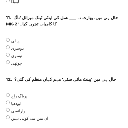
کینیڈا
حال ہی میں، بھارت نے ___ نسل کی اینٹی ٹینک میزائل 'ناگ
11.
MK-2' کا کامیاب تجربہ کیا۔
پہلی
دوسری
تیسری
چوتھی
حال ہی میں 'پینٹ مائی سٹی' مہم کہاں منظم کی گئی؟
12.
پریاگ راج
ایودھیا
وارانسی
ان میں سے کوئی نہیں