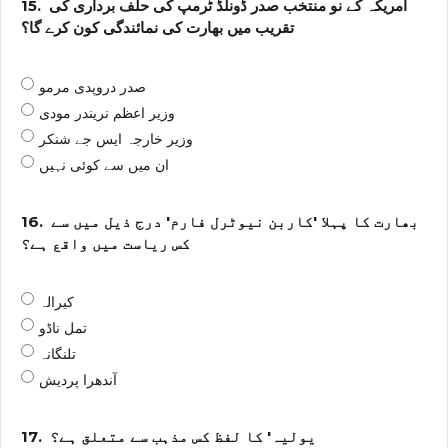
امریکہ کے نو منتخب صدر ڈونلڈ ٹرمپ کی حلف برداری کی
15.
تقریب میں بھارت کی نمائندگی کون کرے گا؟
صدر دروپدی مرمو
وزیر اعظم نریندر مودی
وزیر خارجہ ایس جے شنکر
ان میں سے کوئی نہیں
بھارت کا پہلا 'کاربن نیوٹرل فارم' درج ذیل میں سے
16.
کس ریاست میں واقع ہے؟
کیرالہ
تمل ناڈو
تلنگانہ
آندھرا پردیش
یولیہ' کا لفظ کس مذہب سے متعلق ہے؟
17.