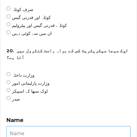
صرف کوئلہ
کوئلہ اور قدرتی گیس
کوئلہ، قدرتی گیس اور پیٹرولیم
ان میں سے کوئی نہیں
لوک سبھا سیکریٹریٹ کس کے براہ راست کنٹرول میں
20.
آتا ہے؟
وزارت داخلہ
وزارت پارلیمانی امور
لوک سبھا کے اسپیکر
صدر
Name