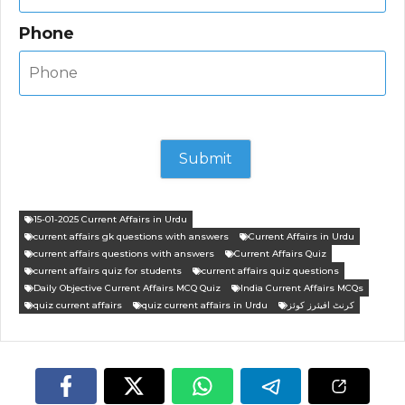
Phone
15-01-2025 Current Affairs in Urdu
current affairs gk questions with answers
Current Affairs in Urdu
current affairs questions with answers
Current Affairs Quiz
current affairs quiz for students
current affairs quiz questions
Daily Objective Current Affairs MCQ Quiz
India Current Affairs MCQs
کرنٹ افیئرز کوئز
quiz current affairs in Urdu
quiz current affairs