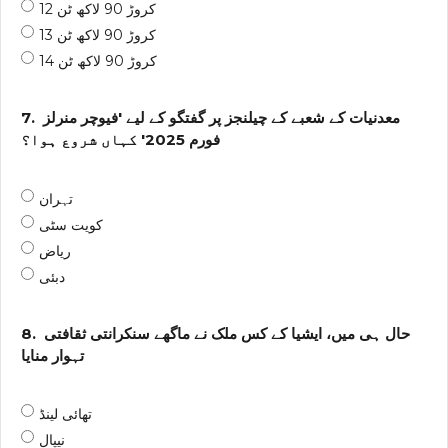
12 کروڑ 90 لاکھ ٹن
13 کروڑ 90 لاکھ ٹن
14 کروڑ 90 لاکھ ٹن
معدنیات کے شعبے کے چیلنجز پر گفتگو کے لیے 'فیوچر منرلز
7.
فورم 2025' کہاں شروع ہوا؟
تہران
کویت سٹی
ریاض
دبئی
حال ہی میں، ایشیا کے کس ملک نے ماگھے سنکرانتی ثقافتی
8.
تہوار منایا
تھائی لینڈ
نیپال