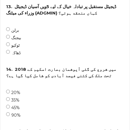
ڈیجیٹل مستقبل پر تبادلہ خیال کے لیے 5ویں آسیان ڈیجیٹل
13.
وزراء کی میٹنگ (ADGMIN) کہاں منعقد ہوئی؟
برلن
بیجنگ
ٹوکیو
ڈھاکہ
2018 میں شروع کی گئی آیوشمان بھارت اسکیم کے
14.
تحت ملک کی کتنی فیصد آبادی کو شامل کیا گیا ہے؟
20%
35%
45%
90%