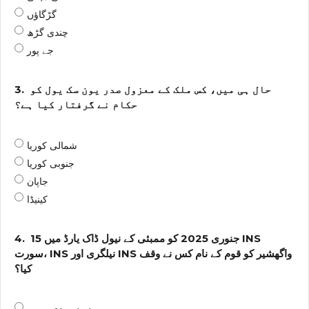
گڑگاؤں
چندی گڑھ
جے پور
حال ہی میں، کس ملک کے معزول صدر یون سک یول کو
3.
حکام نے گرفتار کیا ہے؟
شمالی کوریا
جنوبی کوریا
جاپان
کینیڈا
15 جنوری 2025 کو ممبئی کے نیول ڈاک یارڈ میں INS
4.
سورت، INS نیلگری اور INS واگھشیر کو قوم کے نام کس نے وقف
کیا؟