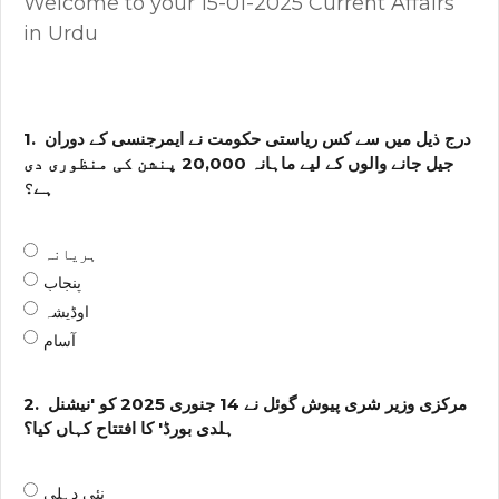
Welcome to your 15-01-2025 Current Affairs
in Urdu
درج ذیل میں سے کس ریاستی حکومت نے ایمرجنسی کے دوران
1.
جیل جانے والوں کے لیے ماہانہ ₹20,000 پنشن کی منظوری دی
ہے؟
ہریانہ
پنجاب
اوڈیشہ
آسام
مرکزی وزیر شری پیوش گوئل نے 14 جنوری 2025 کو 'نیشنل
2.
ہلدی بورڈ' کا افتتاح کہاں کیا؟
نئی دہلی