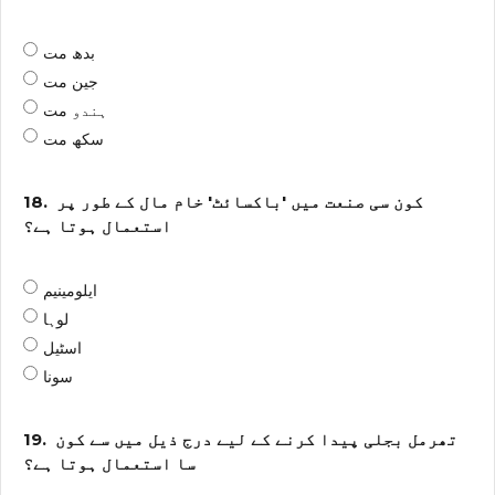
بدھ مت
جین مت
ہندو مت
سکھ مت
کون سی صنعت میں 'باکسائٹ' خام مال کے طور پر
18.
استعمال ہوتا ہے؟
ایلومینیم
لوہا
اسٹیل
سونا
تھرمل بجلی پیدا کرنے کے لیے درج ذیل میں سے کون
19.
سا استعمال ہوتا ہے؟