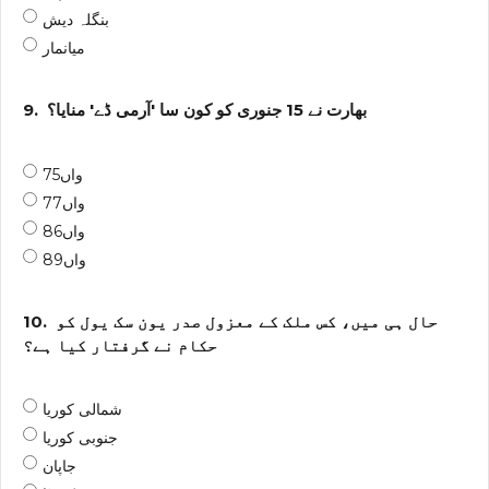
بنگلہ دیش
میانمار
بھارت نے 15 جنوری کو کون سا 'آرمی ڈے' منایا؟
9.
75واں
77واں
86واں
89واں
حال ہی میں، کس ملک کے معزول صدر یون سک یول کو
10.
حکام نے گرفتار کیا ہے؟
شمالی کوریا
جنوبی کوریا
جاپان