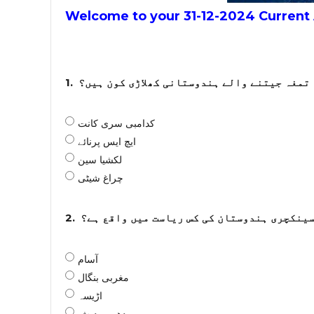
Welcome to your 31-12-2024 Current A
1.
کدامبی سری کانت
ایچ ایس پرنائے
لکشیا سین
چراغ شیٹی
2.
سینکچری ہندوستان کی کس ریاست میں واقع ہے؟
آسام
مغربی بنگال
اڑیسہ
مدھیہ پردیش