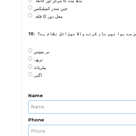
بدھ مت کا مرکز اور خانقاہ
جین مندر کمپلیکس
مغل دور کا قلعہ
10.
 سے ہوا میں مار کرنے والا میزائل نظام ہے؟
برہموس
نربھے
پیٹریاٹ
اگنی
Name
Phone