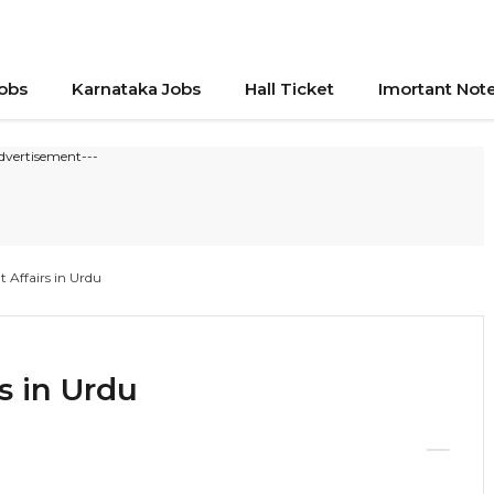
Jobs
Karnataka Jobs
Hall Ticket
Imortant Not
dvertisement---
 Affairs in Urdu
s in Urdu