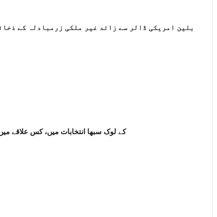
بلین امریکی ڈالر سے زائد غیر ملکی زرمبادلہ کے ذخائ
کے لوک سبھا انتخابات میں، کس علاقے میں 