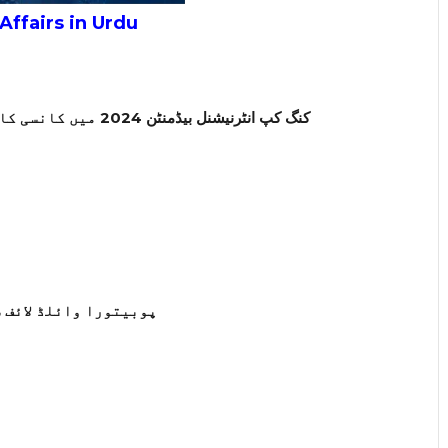
ffairs in Urdu
کنگ کپ انٹرنیشنل بیڈمنٹن 2024 میں کانسی کا تمغہ جیتنے والے ہندوستانی کھلاڑی کون ہیں؟
پوبیتورا وائلڈ لائف 