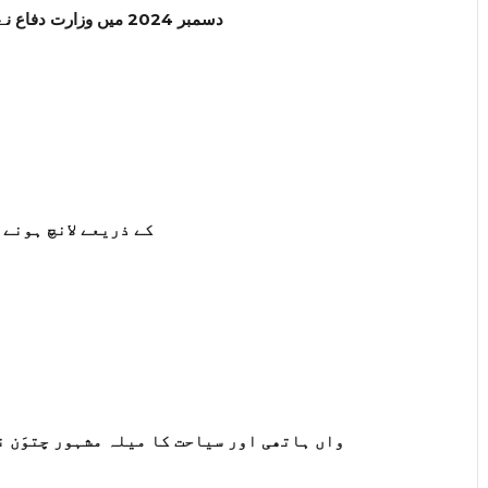
دسمبر 2024 میں وزارت دفاع نے تقریباً کتنے کروڑ روپے کے دو معاہدوں پر دستخط کیے؟
کے ذریعے لانچ ہونے والا سیٹلا
واں ہاتھی اور سیاحت کا میلہ مشہور چتوَن نی