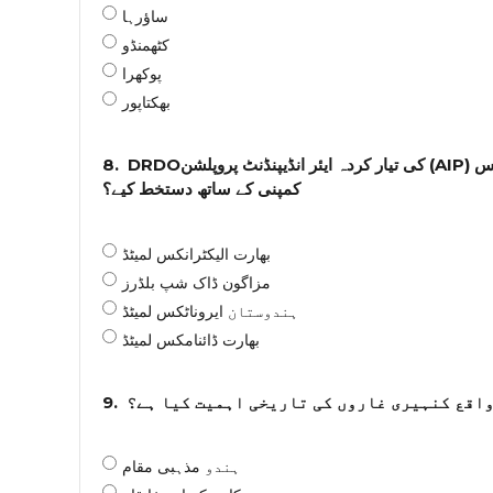
ساؤرہا
کٹھمنڈو
پوکھرا
بھکتاپور
8.
DRDOکی تیار کردہ ایئر انڈیپنڈنٹ پروپلشن (AIP) سسٹم کے لیے وزارت دفاع نے 1,990 کروڑ روپے کے معاہدے پر کس
کمپنی کے ساتھ دستخط کیے؟
بھارت الیکٹرانکس لمیٹڈ
مزاگون ڈاک شپ بلڈرز
ہندوستان ایروناٹکس لمیٹڈ
بھارت ڈائنامکس لمیٹڈ
9.
واقع کنہیری غاروں کی تاریخی اہمیت کیا ہے؟
ہندو مذہبی مقام