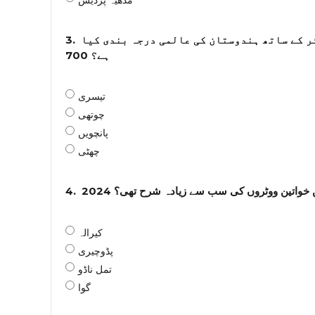
3.
ر کے ساتھ ہندوستان کی عالمی درجہ بندی کیا
ہے؟ 700
تیسری
چوتھی
پانچویں
چھٹی
4.
خواتین ووٹروں کی سب سے زیادہ شرح تھی؟ 2024
کیرالہ
پڈوچیری
تمل ناڈو
گوا